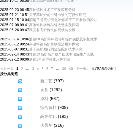
2025-10-17 08:58
镔钢1高炉低燃料比生产实践
2025-09-23 08:45
高炉炼铁技术工艺及应用分析
2025-07-21 10:51
关于高炉炉前一键出铁的可行性研究
2025-07-15 10:04
韶钢 7 号高炉强化冶炼若干工艺参数的探讨
2025-07-08 09:41
高碳铬铁转炼硅锰改造实践探索
2025-05-26 09:47
我国非高炉炼铁的现状与发展
2025-03-14 10:06
酒钢6#高炉降料线停炉操作实践及实施效果
2025-03-12 09:24
兴澄特钢高炉炼铁经济用料探索
2025-03-07 09:31
基于高炉顺行的烧结配矿技术研究
2025-02-14 08:43
舞钢1#高炉高产稳产低成本冶炼生产实践
2025-02-12 09:09
酒钢1号高炉强化冶炼实践
1
…
…
共797条/40页
«上一页
下一页»
2
3
4
5
6
7
39
40
按分类浏览
(797)
新工艺
(1292)
设备
(567)
原料
(909)
综合资料
(193)
高炉优化
(216)
热风炉