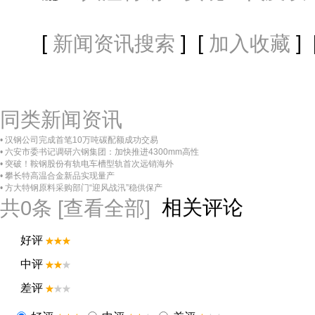
[
] [
] 
新闻资讯搜索
加入收藏
同类新闻资讯
• 汉钢公司完成首笔10万吨碳配额成功交易
• 六安市委书记调研六钢集团：加快推进4300mm高性
• 突破！鞍钢股份有轨电车槽型轨首次远销海外
• 攀长特高温合金新品实现量产
• 方大特钢原料采购部门“迎风战汛”稳供保产
相关评论
共
0
条 [查看全部]