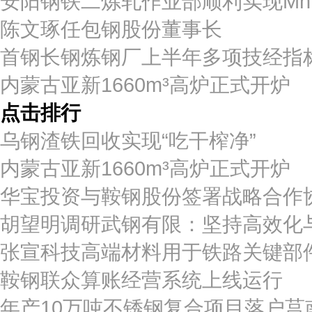
安阳钢铁二炼轧作业部顺利实现Mn
陈文琢任包钢股份董事长
首钢长钢炼钢厂上半年多项技经指
内蒙古亚新1660m³高炉正式开炉
点击排行
乌钢渣铁回收实现“吃干榨净”
内蒙古亚新1660m³高炉正式开炉
华宝投资与鞍钢股份签署战略合作
胡望明调研武钢有限：坚持高效化
张宣科技高端材料用于铁路关键部
鞍钢联众算账经营系统上线运行
年产10万吨不锈钢复合项目落户莒