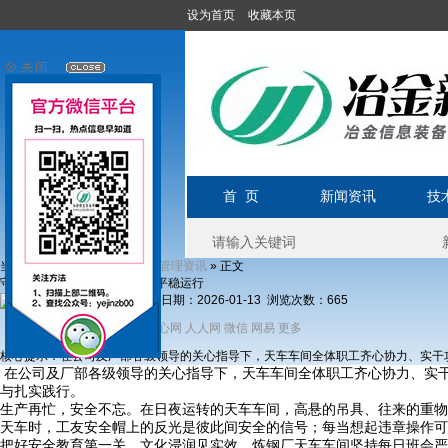
设为首页
收藏本页
首 页
新闻资讯
技
当前位置1:
»
»
» 正文
首页
新闻资讯
管理资讯
守牢天车安全防线，护航生产平稳运行
发布日期：2026-01-13 浏览次数：
665
分享到：
新浪微博
开心网
人人网
微信
网易
更多
QQ
核心提示：在公司及厂部各级领导的关心指导下，天车车间全体职工齐心协力、实干
在公司及厂部各级领导的关心指导下，天车车间全体职工齐心协力、实干
与扎实践行。
生产再忙，安全不忘。在日夜运转的天车车间，高悬的吊具、往来的重物
天车时，工友安全帽上的反光是彼此间安全的信号；每当想起违章操作可
把好安全教育第一关，文化浸润见实效。炼钢厂天车车间坚持每日班会严