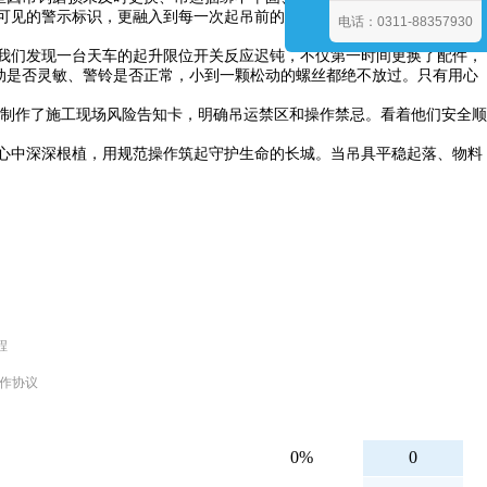
处可见的警示标识，更融入到每一次起吊前的细致检查、每一次运行中的专
电话：0311-88357930
，我们发现一台天车的起升限位开关反应迟钝，不仅第一时间更换了配件，
制动是否灵敏、警铃是否正常，小到一颗松动的螺丝都绝不放过。只有用心
制作了施工现场风险告知卡，明确吊运禁区和操作禁忌。看着他们安全顺
在心中深深根植，用规范操作筑起守护生命的长城。当吊具平稳起落、物料
程
合作协议