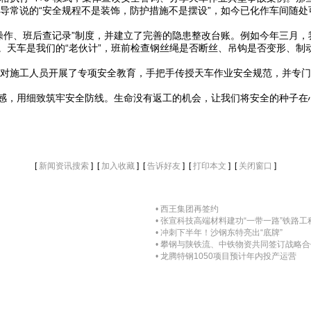
导常说的“安全规程不是装饰，防护措施不是摆设”，如今已化作车间随
操作、班后查记录”制度，并建立了完善的隐患整改台账。例如今年三月
现。天车是我们的“老伙计”，班前检查钢丝绳是否断丝、吊钩是否变形、
对施工人员开展了专项安全教育，手把手传授天车作业安全规范，并专门
任感，用细致筑牢安全防线。生命没有返工的机会，让我们将安全的种子
[
] [
] [
] [
] [
]
新闻资讯搜索
加入收藏
告诉好友
打印本文
关闭窗口
• 西王集团再签约
• 张宣科技高端材料建功“一带一路”铁路工
• 冲刺下半年！沙钢东特亮出“底牌”
• 攀钢与陕铁流、中铁物资共同签订战略
• 龙腾特钢1050项目预计年内投产运营