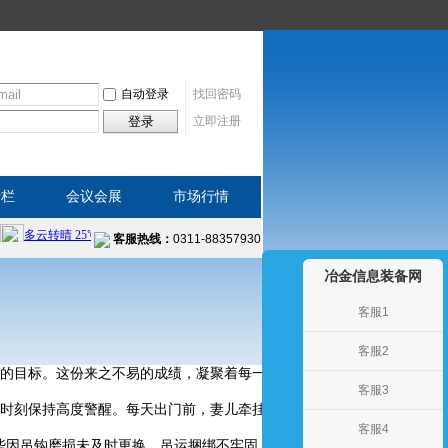
自动登录
找回密码
登录
立即注册
专栏
会议会展
市场行情
客服热线：
0311-88357930
冶金信息装备网
客服1
客服2
”的目标。这份来之不易的成绩，凝聚着每一位员工对安全规程的严格恪守
客服3
时刻保持高度警醒。每天出门前，妻儿牵挂的目光如同掌心的暖意；操作
客服4
那些因吊钩磨损未及时更换、吊运捆绑不牢固、作业区域违规站人而导致的