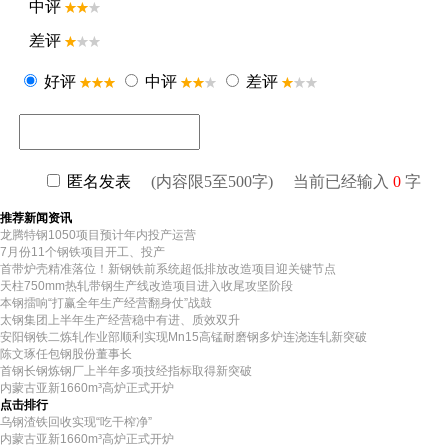
推荐新闻资讯
龙腾特钢1050项目预计年内投产运营
7月份11个钢铁项目开工、投产
首带炉壳精准落位！新钢铁前系统超低排放改造项目迎关键节点
天柱750mm热轧带钢生产线改造项目进入收尾攻坚阶段
本钢擂响“打赢全年生产经营翻身仗”战鼓
太钢集团上半年生产经营稳中有进、质效双升
安阳钢铁二炼轧作业部顺利实现Mn15高锰耐磨钢多炉连浇连轧新突破
陈文琢任包钢股份董事长
首钢长钢炼钢厂上半年多项技经指标取得新突破
内蒙古亚新1660m³高炉正式开炉
点击排行
乌钢渣铁回收实现“吃干榨净”
内蒙古亚新1660m³高炉正式开炉