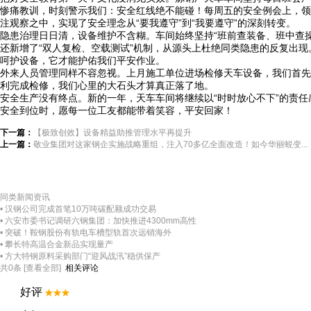
惨痛教训，时刻警示我们：安全红线绝不能碰！每周五的安全例会上，领
注观察之中，实现了安全理念从“要我遵守”到“我要遵守”的深刻转变。
隐患治理日日清，设备维护不含糊。车间始终坚持“班前查装备、班中查
还新增了“双人复检、空载测试”机制，从源头上杜绝同类隐患的反复出
呵护设备，它才能护佑我们平安作业。
外来人员管理同样不容忽视。上月施工单位进场检修天车设备，我们首先
利完成检修，我们心里的大石头才算真正落了地。
安全生产没有终点。新的一年，天车车间将继续以“时时放心不下”的责
安全到位时，愿每一位工友都能带着笑容，平安回家！
下一篇：
【极致创效】设备精益助推管理水平再提升
上一篇：
敬业集团对这家钢企实施战略重组，注入70多亿全面改造！如今华丽蜕变...
同类新闻资讯
• 汉钢公司完成首笔10万吨碳配额成功交易
• 六安市委书记调研六钢集团：加快推进4300mm高性
• 突破！鞍钢股份有轨电车槽型轨首次远销海外
• 攀长特高温合金新品实现量产
• 方大特钢原料采购部门“迎风战汛”稳供保产
相关评论
共
0
条 [查看全部]