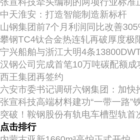
张宣科技牵头编制的两项行业标准
中天淮安：打造智能制造新标杆
山钢集团前7个月利润同比改善305
攀钢TC4钛合金热连轧再破厚度极
宁兴船舶与浙江大明4条13800D
汉钢公司完成首笔10万吨碳配额成
西王集团再签约
六安市委书记调研六钢集团：加快推
张宣科技高端材料建功“一带一路”
突破！鞍钢股份有轨电车槽型轨首
点击排行
内蒙古亚新1660m³高炉正式开炉