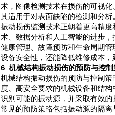
术，图像检测技术在损伤的可视化
其适用于对表面缺陷的检测和分析
振动损伤监测技术正朝着更高精度
术、数据分析和人工智能的进步，
健康管理、故障预防和生命周期管
设备安全性，还能降低维修成本，
6
机械结构振动损伤的预防与控制
机械结构振动损伤的预防与控制策
度、高安全要求的机械设备和结构
识别可能的振动源，并采取有效的
常见的预防策略包括振动源的隔离