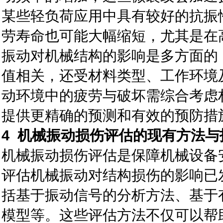
某些轻负荷应用中具有较好的抗振
劳寿命也可能大幅缩短，尤其是在
振动对机械结构的影响是多方面的
值相关，还受材料类型、工作环境
动环境中的疲劳与破坏需综合考虑
提供更精确的预测和有效的预防措
4
机械振动损伤评估的现有方法与
机械振动损伤评估是保障机械设备
评估机械振动对结构损伤的影响已
括基于振动信号的分析方法、基于
模型等。这些评估方法不仅可以帮