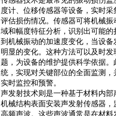
度计、位移传感器等设备，实时采
评估损伤情况。传感器可将机械振
域和幅度特征分析，识别出可能的
到机械振动的加速度变化，当设备
明显的变化。这种方法可以及时发
题，为设备的维护提供科学依据。
统，实现对关键部位的全面监测，
实时监控和预警。
声发射技术则是一种基于材料内部
机械结构表面安装声发射传感器，
高频声波。这些声波通常是在材料