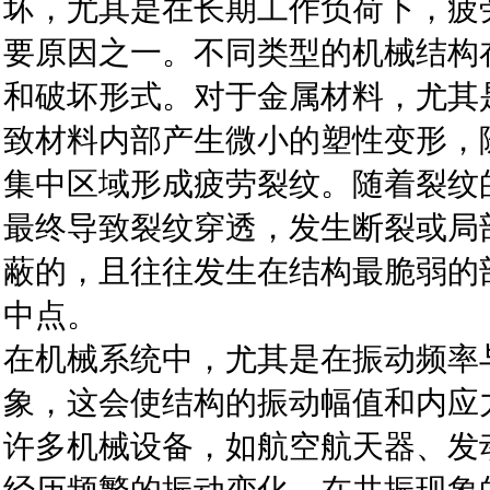
坏，尤其是在长期工作负荷下，疲
要原因之一。不同类型的机械结构
和破坏形式。对于金属材料，尤其
致材料内部产生微小的塑性变形，
集中区域形成疲劳裂纹。随着裂纹
最终导致裂纹穿透，发生断裂或局
蔽的，且往往发生在结构最脆弱的
中点。
在机械系统中，尤其是在振动频率
象，这会使结构的振动幅值和内应
许多机械设备，如航空航天器、发
经历频繁的振动变化。在共振现象