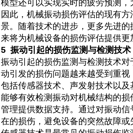
模型还可以实现实时的疲劳预测，
因此，机械振动损伤评估的现有方
景。随着技术的进步，更多先进的
来将为机械设备的损伤评估提供更
5
振动引起的损伤监测与检测技术
振动引起的损伤监测与检测技术对
动引发的损伤问题越来越受到重视
包括传感器技术、声发射技术以及
能够有效检测振动对机械结构的损
管理提供数据支持。通过对振动信
在的损伤，避免设备的突然故障或
传感器技术是最常见的振动损伤监