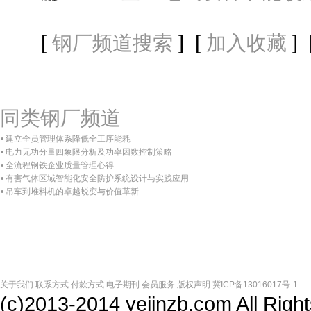
[
] [
] 
钢厂频道搜索
加入收藏
同类钢厂频道
• 建立全员管理体系降低全工序能耗
• 电力无功分量四象限分析及功率因数控制策略
• 全流程钢铁企业质量管理心得
• 有害气体区域智能化安全防护系统设计与实践应用
• 吊车到堆料机的卓越蜕变与价值革新
关于我们
联系方式
付款方式
电子期刊
会员服务
版权声明
冀ICP备13016017号-1
(c)2013-2014 yejinzb.com All Ri