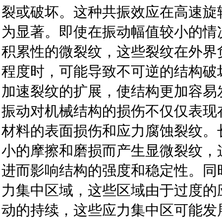
裂或破坏。这种共振效应在高速旋
为显著。即使在振动幅值较小的情
积累性的微裂纹，这些裂纹在外界
程度时，可能导致不可逆的结构破
加速裂纹的扩展，使结构更加容易
振动对机械结构的损伤不仅仅表现
材料的表面损伤和应力腐蚀裂纹。
小的摩擦和磨损而产生显微裂纹，
进而影响结构的强度和稳定性。同
力集中区域，这些区域由于过度的
动的持续，这些应力集中区可能发