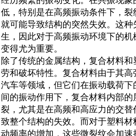
低，特别是在高频振动条件下，裂
就可能导致结构的突然失效。这种
生，因此对于高频振动环境下的机
变得尤为重要。
除了传统的金属结构，复合材料和
劳和破坏特性。复合材料由于其高
汽车等领域，但它们在振动载荷下
间的振动作用下，复合材料内部的
裂，尤其是在高频和高应力的交替
致整个结构的失效。而对于塑料材
动频率的增加，这些微裂纹会加速