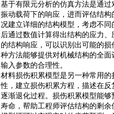
基于有限元分析的仿真方法是通过
振动载荷下的响应，进而评估结构
况建立详细的结构模型，考虑不同
后通过数值计算得出结构的应力、
的结构响应，可以识别出可能的损
种方法能够提供对机械结构的全面
输入参数的合理性。
材料损伤积累模型是另一种常用的
性，建立损伤积累方程，描述在反
逐渐退化过程。损伤积累模型能够
寿命，帮助工程师评估结构的剩余