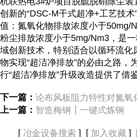
杭联热电3#炉项目脱硫脱硝除尘
创新的“DSC-M干式超净+工艺技
值：氮氧化物排放浓度小于50mg/N
粉尘排放浓度小于5mg/Nm3，
域创新技术，特别适合以循环流化
物实现“超洁净排放”的必由之路，
行“超洁净排放”升级改造提供了借
下一篇：
论布风板阻力特性对氮氧
上一篇：
智造梅钢┃一键式炼钢
[
] [
] 
冶金设备搜索
加入收藏