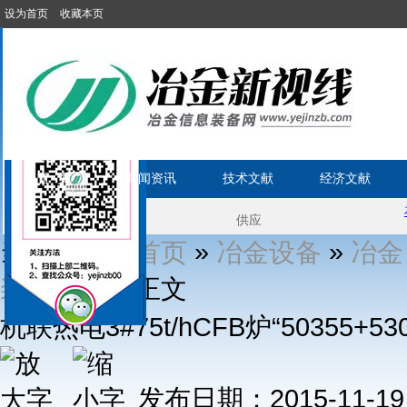
设为首页
收藏本页
首 页
新闻资讯
技术文献
经济文献
当前位置1:
»
»
首页
冶金设备
冶金
» 正文
装备知识
杭联热电3#75t/hCFB炉“50355
发布日期：2015-11-