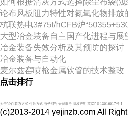
如何根据清灰方式选择除尘布袋(滤
论布风板阻力特性对氮氧化物排放
杭联热电3#75t/hCFB炉“50355
大型冶金装备自主国产化进程与展
冶金装备失效分析及其预防的探讨
冶金装备与自动化
麦尔兹窑喷枪金属软管的技术整改
点击排行
关于我们
联系方式
付款方式
电子期刊
会员服务
版权声明
冀ICP备13016017号-1
(c)2013-2014 yejinzb.com All Ri