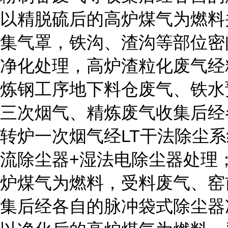
以精脱硫后的高炉煤气为燃料
集气罩，铁沟、渣沟等部位密
净化处理，高炉渣粒化废气经
炼钢工序地下料仓废气、铁水
三次烟气、精炼废气收集后经
转炉一次烟气经LT干法除尘
流除尘器+湿法电除尘器处理
炉煤气为燃料，受料废气、窑
集后经各自的脉冲袋式除尘器