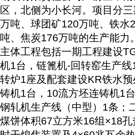
区，北侧为小长河。项目分三
万吨、球团矿120万吨、铁水2
吨、焦炭176万吨的生产能力
主体工程包括一期工程建设TG
机1台，链篦机-回转窑生产线1
转炉1座及配套建设KR铁水预
铸机1台，10流方坯连铸机1
钢轧机生产线（中型）1条；二
煤饼体积67立方米16组×18
时干熄焦装置及4×60兆瓦余