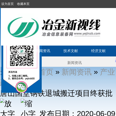
设为首页
收藏本页
首 页
新闻资讯
技术文献
经济文献
当前位置1:
»
»
首页
新闻资讯
产业
» 正文
政策
唐山国堂钢铁退城搬迁项目终获批
发布日期：2020-06