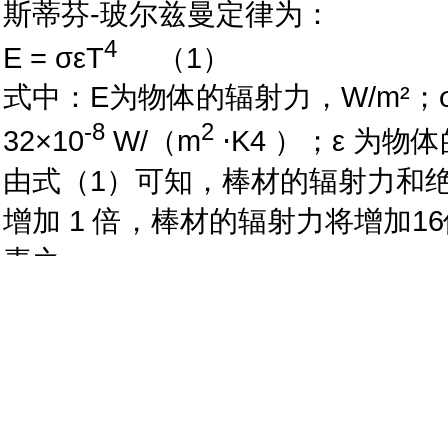
斯蒂芬-玻尔兹曼定律为：
4
E = σεT
（1）
式中：E为物体的辐射力，W/m²；σ
-8
2
32×10
W/（m
⋅K4 ）；ε 为
由式（1）可知，棒材的辐射力和
增加 1 倍，棒材的辐射力将增加
素之一。
2023年 10月 10日―11月 
钢材上冷床温度由验收前的（900±2
变化对蒸汽产量影响对比见表1。