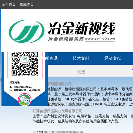
设为首页
收藏本页
首 页
新闻资讯
技术文献
经济文献
当前位置:
»
首页
电气设备
深圳恒德新能源有限公司
主营：恒德新能源；恒德新能源有限公司；基本半导体一级代理
MOSFET第一股；第三代半导体器件代理商；功率半导体分销商；基本
板；碳化硅驱动板；SiC功率器件；碳化硅二极管；IGBT驱
件；逆变电源控制板；感应加热电源；HVDC高压直流电源；
江苏佳源日盛实业发展有限公司
主营：生产制造设计及安装: 电缆桥架，抗震支架，成品支架，
节能技术研发，金属结构等及所有建筑用金属配件产品。
湖北鑫万吉电气有限公司