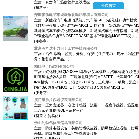
主营：真空高低温耐辐射直线模组
发送留言
(制造商)
深圳倾佳电子车规级碳化硅功率模块有限公司
主营：新能源汽车电驱动系统，汽车级SiC（碳化硅）功率模块，
化硅功率模块，碳化硅功率MOSFET国产化，SiC碳化硅功率
新能源汽车主驱碳化硅功率模块，新能源汽车高压连接器，新能源汽车SiC
™碳化硅SiC功率MOSFET,BASiC基本™碳化硅MOSFET模块，
(服务商)
北京英华达电力电子工程科技有限公司
主营：冶金 诊断、监测、分析、保护（生产电力、电子工程监
务；销售自产产品。）
倾佳电子(深圳)有限公司
主营：碳化硅(SiC)MOSFET单管及功率模块，汽车智能互
耐高压连接器&插座，车规碳化硅(SiC)MOSFET，大容量RC-IGB
IPM模块，IGBT单管，混合IGBT单管，三电平IGBT模块，混合
国产SiC碳化硅MOSFET，OBC车载SiC碳化硅MOSFET
(服务商)
厦门维沙拉仪器仪表有限公司
主营：压力变送器、液位传感器、流量计、温度传感器、温湿度
上万家企业提供OEM贴牌生产
(制造商,贸易商)
佛山利勃气体压缩机有限公司
主营：防爆电器设备：英鹏防爆吸尘器、防爆恒温恒湿柜、防爆
幕机、防爆多联机等工业特殊防爆设备
(制造商,服务商)