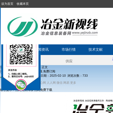
设为首页
收藏本页
首 页
新闻资讯
市场行情
技术文献
当前位置:
»
»
» 正文
首页
期刊
期刊
冶金新视线电子期刊127期 上线 免费订阅
发布日期：2025-02-10 浏览次数：
733
分享到：
新浪微博
开心网
人人网
微信
网易
更多
QQ
核心提示：点此免费阅读 点此免费下载