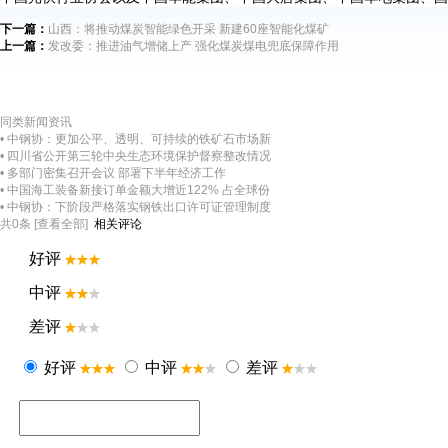
下一篇：
山西：将推动煤炭智能绿色开采 新建60座智能化煤矿
上一篇：
发改委：推进油气增储上产 强化煤炭煤电兜底保障作用
同类新闻资讯
• 中钢协：更加公平、透明、可持续的铁矿石市场新
• 四川省公开第三轮中央生态环境保护督察整改情况
• 多部门密集召开会议 部署下半年经济工作
• 中国海工装备新接订单金额大增近122% 占全球份
• 中钢协：下阶段严格落实钢铁出口许可证管理制度
相关评论
共
0
条 [查看全部]