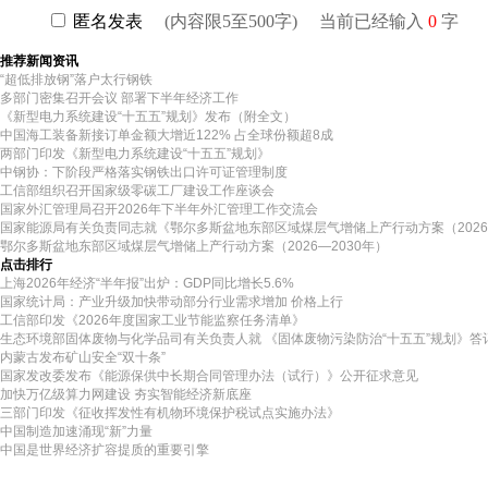
推荐新闻资讯
“超低排放钢”落户太行钢铁
多部门密集召开会议 部署下半年经济工作
《新型电力系统建设“十五五”规划》发布（附全文）
中国海工装备新接订单金额大增近122% 占全球份额超8成
两部门印发《新型电力系统建设“十五五”规划》
中钢协：下阶段严格落实钢铁出口许可证管理制度
工信部组织召开国家级零碳工厂建设工作座谈会
国家外汇管理局召开2026年下半年外汇管理工作交流会
国家能源局有关负责同志就《鄂尔多斯盆地东部区域煤层气增储上产行动方案（2026
鄂尔多斯盆地东部区域煤层气增储上产行动方案（2026—2030年）
点击排行
上海2026年经济“半年报”出炉：GDP同比增长5.6%
国家统计局：产业升级加快带动部分行业需求增加 价格上行
工信部印发《2026年度国家工业节能监察任务清单》
生态环境部固体废物与化学品司有关负责人就 《固体废物污染防治“十五五”规划》答
内蒙古发布矿山安全“双十条”
国家发改委发布《能源保供中长期合同管理办法（试行）》公开征求意见
加快万亿级算力网建设 夯实智能经济新底座
三部门印发《征收挥发性有机物环境保护税试点实施办法》
中国制造加速涌现“新”力量
中国是世界经济扩容提质的重要引擎