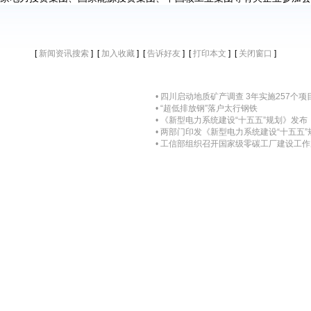
[
] [
] [
] [
] [
]
新闻资讯搜索
加入收藏
告诉好友
打印本文
关闭窗口
• 四川启动地质矿产调查 3年实施257个项
• “超低排放钢”落户太行钢铁
• 《新型电力系统建设“十五五”规划》发布
• 两部门印发《新型电力系统建设“十五五”
• 工信部组织召开国家级零碳工厂建设工