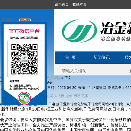
设为首页
收藏本页
首 页
新闻资讯
技
当前位置1:
»
»
» 正文
首页
新闻资讯
热点聚焦
工信部等部门召开光伏行业座谈会
发布日期：2026-04-20 来源：兰格钢铁网 浏览次数：
65
分享到：
新浪微博
开心网
人人网
微信
网易
更多
QQ
核心提示：新华财经北京4月20日电 据工业和信息化部电子信息司网站20日消息，
新华财经北京4月20日电 据工业和信息化部电子信息司网站20日消息
作。
会议强调，要深入贯彻落实党中央、国务院关于规范光伏产业竞争秩序的
伏产业治理工作，全力推进产能调控、标准引领、创新驱动、价格执法、
中国光伏行业协会以及中国华能集团、中国大唐集团、中国华电集团、国