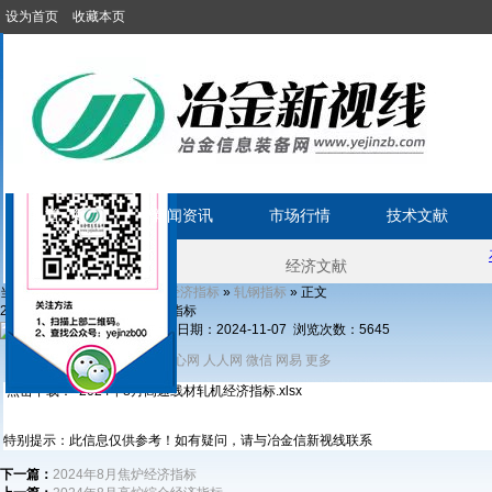
设为首页
收藏本页
首 页
新闻资讯
市场行情
技术文献
当前位置:
»
»
»
» 正文
首页
经济文献
经济指标
轧钢指标
2024年8月高速线材轧机经济指标
发布日期：2024-11-07 浏览次数：
5645
分享到：
新浪微博
开心网
人人网
微信
网易
更多
QQ
点击下载： 2024年8月高速线材轧机经济指标.xlsx
特别提示：此信息仅供参考！如有疑问，请与冶金信新视线联系
下一篇：
2024年8月焦炉经济指标