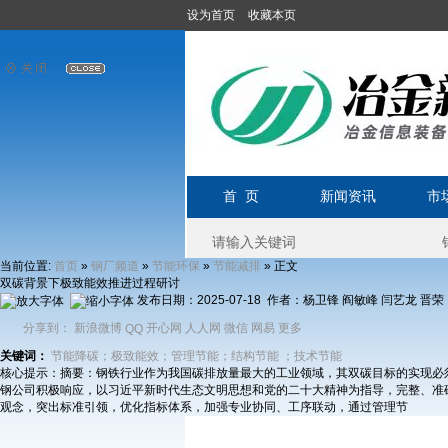
设为首页
收藏本页
首 页
新闻资讯
市
当前位置:
»
»
»
» 正文
首页
钢厂频道
节能环保
节能减排
双碳背景下极致能效推进过程研讨
发布日期：2025-07-18 作者：杨卫锋 阎敏峰 闫艺龙 晋
分享到：
新浪微博
开心网
人人网
微信
网易
更多
QQ
关键词：
节能降碳；极致能效；管理节能；结构节能
；技术节能
核心提示：摘要：钢铁行业作为我国碳排放量最大的工业领域，其双碳目标的实现必
钢公司积极响应，以习近平新时代生态文明思想和党的二十大精神为指导，完整、准
观念，突出标准引领，优化指标体系，加强专业协同、工序联动，通过管理节