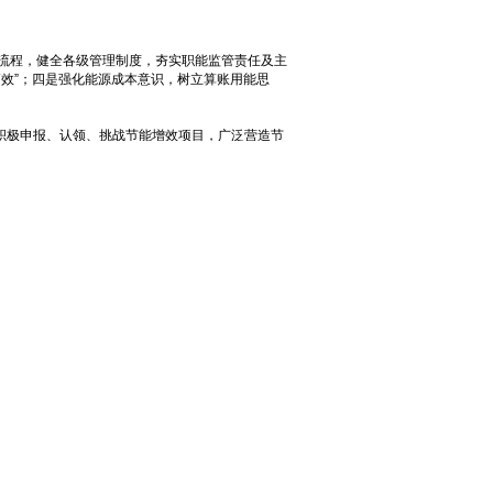
流程，健全各级管理制度，夯实职能监管责任及主
效”；四是强化能源成本意识，树立算账用能思
员积极申报、认领、挑战节能增效项目，广泛营造节
率，降低能源使用成本。二是强化设备运行过程管
点用能设备高效运行。例如：对铁前除尘风机运行
元。三是开展全员节能管家主题活动，通过建立二维
现象明显减少。
潜约2000万元；提升电网功率因数，年可争取功
42万元；积极争取陕西省水资源税减免政策，认定
施固燃消耗攻关，2025年1-4月份烧结固燃消
21.73kg/t，较2022年（528.33kg/t）下降
运行罐数的同时减少铁水积压，减少铁水罐温降；
数48降至37个，周转次数3.8次提升至5.0，