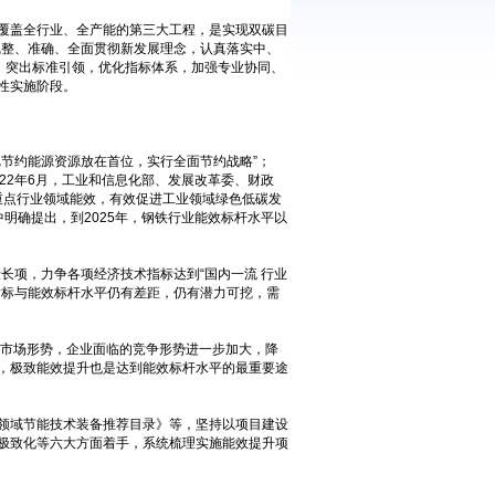
覆盖全行业、全产能的第三大工程，是实现双碳目
完整、准确、全面贯彻新发展理念，认真落实中、
，突出标准引领，优化指标体系，加强专业协同、
性实施阶段。
节约能源资源放在首位，实行全面节约战略”；
22年6月，工业和信息化部、发展改革委、财政
重点行业领域能效，有效促进工业领域绿色低碳发
中明确提出，到2025年，钢铁行业能效标杆水平以
长项，力争各项经济技术指标达到“国内一流 行业
源指标与能效标杆水平仍有差距，仍有潜力可挖，需
市场形势，企业面临的竞争形势进一步加大，降
，极致能效提升也是达到能效标杆水平的最重要途
领域节能技术装备推荐目录》等，坚持以项目建设
极致化等六大方面着手，系统梳理实施能效提升项