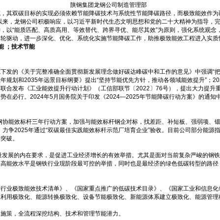
陕钢集团龙钢公司制造管理部
域，其双碳目标的实现必须依赖节能降碳技术与系统性节能降碳路径，而极致能效作为
动以来，龙钢公司积极响应，以习近平新时代生态文明思想和党的二十大精神为指导，
，以“能质匹配、高质高用、等效替代、跨界寻优、能尽其效”为原则，强化系统观念
三轮驱动，进一步深化、优化、系统化实施节能降碳工作，助推极致能效工程进入实质
能
；
技术节能
下发的《关于完整准确全面贯彻新发展理念做好碳达峰碳中和工作的意见》中强调“把
规划和2035年远景目标纲要》提出“坚持节能优先方针，推动各领域能效提升”；20
联合发布《工业能效提升行动计划》（工信部联节〔2022〕76号），提出大力提升
在必行。2024年5月国务院关于印发《2024—2025年节能降碳行动方案》的通知
中钢协能效标杆三年行动方案，加强与能效标杆钢企对标，找差距、补短板、强弱项、锻
，力争2025年通过“双碳最佳实践能效标杆示范厂培育企业”验收。目前公司部分能
断突破。
量发展的内在要求，是促进工业经济增长的有效举措。尤其是面对当前复杂严峻的钢铁
提高能效水平是钢铁行业现阶段最可控的举措，同时也是最经济的绿色低碳转型的路径
铁行业极致能效技术清单》、《国家重点推广的低碳技术目录》、《国家工业和信息化
收利用极致化、能源转换极致化、设备节能极致化、新能源体系建立极致化、能源管理
合施策，全流程深挖结构、技术和管理节能潜力。