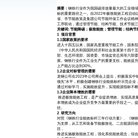
摘要
：
钢铁行业作为我国碳排放量最大的工业领
标的重要路径之一。自2022年极致能效工程启
省、市节能政策及集团公司节能环保工作会议精神
工序联动，通过管理节能、结构节能、技术节能
关键词: 节能降碳
；
极致能效
；
管理节能
；
结构节
1
项目背景
1.1
国家政策
的
要求
进入十四五以来，国家高度重视节能工作，国务院
《中华人民共和国国民经济和社会发展第十四个五年
部、生态环境部、国资委、市场监管总局等六部委
展。钢铁行业作为工业生产的重要支柱，能效提升势
上产能占比达到30%。
1.2
企业对标管理
的
需要
龙钢公司在2023年公司两会上提出，积极落实
领先”水平，积极创建钢铁行业能效标杆示范企业
通过对标学习，实施能效提升，实现能源指标不
1.3
企业降本增效的需要
推进极致能效工程，是产业提质增效、实现高质
本增效成为企业提升竞争力最重要的手段之一。
径。
2
研究方向
对照《钢铁行业能效标杆三年行动方案》、《钢
为支撑，从工艺和装备节能极致化、二次能源回
目，
推进实施极致能效工程，强化系统能效观念，综