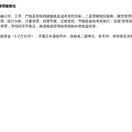
管理极致化
明确公司、工序、产线及班组四级能效及成本管控目标；二是理顺组织架构，规范管理
理、统计分析、计量管理、供需平衡、过程管控、节能技改的考评执行；实现“管理高
析管理，寻找经济平衡点，推进能源管理由管指标向管效益转变。
励资金（1-2万元/月），开展正向激励导向，鼓励各二级单位、各车间、各班组全
积极性明显提升，公司各单位和个人自主申报能效提升项目百余项，创效超千万元。
率。优化煤气调度，落实“峰平谷”生产组织，迎峰发电、避峰用电，提高能源利用效
，以重点设备关键运行指标为标准，常态化开展专项检查，优化关键运行参数，确保重
风机吨铁电耗降低4kWh/t以上，吨铁可将成本年约2.25元，年可挖潜约1710万
，发挥全员节能主人翁意识。活动自实施以来发现并整改问题200余项，公司能源浪费
政策效益增长点，例如：落实“峰平谷”生产组织，充分挖掘峰平谷电价差效益，年可挖
峰，年可争取电费政策补贴约190万元；将生活区工业用电改民用电，年可节省电费约
位，减征本年度20%水资源税，约168万元。
料层”操作方针，稳定炉料结构，稳定燃料、熔剂使用，加强生产过程异常分析控制，实
约2.91kg/t（毛矿）。高炉工序大力开展提煤降焦、热风温度攻关等活动，2025年4月份高炉燃料比5
/t）下降6.33kg/t。
钢铸界面钢液温降及铸轧界面热装热送攻关。其中：
造，建设铁水罐智能管控系统实现炼铁与炼钢两大工序衔接更加高效、紧密，降低在途
控。改造完成后铁水平均温降从170℃减少到95℃以下，减少温降75℃，铁水罐运行个