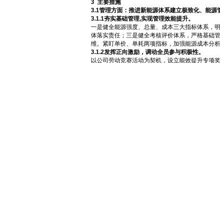
3
主要措施
3.1管理方面：
推进
新能源体系建立极致化、能源
3.1.1夯实基础管理,实现管理效能提升。
一是健全能源强度、总量、成本三大指标体系，
体落实责任；三是健全考核评价体系，严格基础管
维。紧盯单价、单耗两项指标，加强能源成本分
3.1.2发挥正向激励，调动全员参与积极性。
以公司劳动竞赛活动为契机，设立能效提升专项奖
能降耗氛围。自活动实施以来全员参与节能降碳
3.1.3强化过程管控，深挖细节节能潜力。
一是强化能源平衡调度管控，提高系统能源利用效
控，深挖细节节能潜力。成立能源专业督查小组
频率进行优化调整，在保障环保参数的前提下，除尘
码举报奖罚平台，开展“跑冒滴漏”全员全天督查
3.1.4紧盯政策机遇，挖潜政策优惠效益。
持续做好政策解读落实，系统谋划规避风险，寻找
率因数调整电费约463万元；参与电力负荷侧调
龙钢公司为陕西省2024年度用水定额先进纳税单
3.2结构方面：推进工艺节能极致化
3.2.1优化原燃料结构，开展固燃、焦比攻关。
烧结工序严格进购焦末质量，坚持“低水、低碳、厚
耗47.45kg/t，较2022年（50.36kg/t）下降
6.60kg/t，焦比360.50kg/t，较2022年（366.88kg
3.2.2加强界面衔接，降低工序流程能量损失。
重点开展烧铁界面返矿率、铁钢界面铁水温降、
铁钢界面铁水温降攻关方面，通过实施一罐制改
对公司生产的关键工序铁-钢衔接过程进行实时智能监