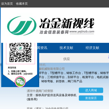
设为首页
收藏本页
首 页
新闻资讯
技术文献
经济文献
当前位置:
»
»
首页
炼铁设备
铸铁机
泊头市东赫机械制造有限公司
主营：铆焊平台，T型槽平台，铸铁工作台，T型槽平板，铸铁
台，装配平台，三维焊接平台，刮研平台，检测平台，电机试验
件、地轨、铸铁弯板、斜垫铁，阀门等产品
(制造商)
进入商城
漯河中晟阀门经营部
主营：炼铁高炉提供送风设备及铸铁机
发送留言
(服务商)
世林（漯河 ）冶金设备有限公司