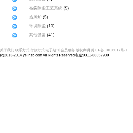
(5)
布袋除尘工艺系统
(5)
热风炉
(10)
环境除尘
(41)
其他设备
关于我们
联系方式
付款方式
电子期刊
会员服务
版权声明
冀ICP备13016017号-1
(c)2013-2014 yejinzb.com All Rights Reserved客服:0311-88357930