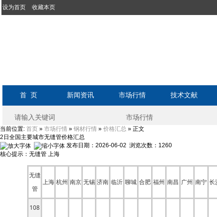
设为首页
收藏本页
首 页
新闻资讯
市场行情
技术文献
当前位置:
»
»
»
» 正文
首页
市场行情
钢材行情
价格汇总
2日全国主要城市无缝管价格汇总
发布日期：2026-06-02 浏览次数：
1260
核心提示：无缝管 上海
无缝
上海
杭州
南京
无锡
济南
临沂
聊城
合肥
福州
南昌
广州
南宁
长
管
108