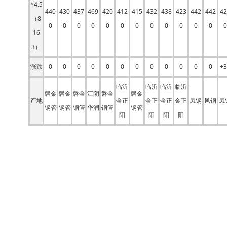
*4.5
440
430
437
469
420
412
415
432
438
423
442
442
42
（8
0
0
0
0
0
0
0
0
0
0
0
0
0
16
3）
涨跌
0
0
0
0
0
0
0
0
0
0
0
0
+3
临沂
临沂
临沂
临沂
磐金
磐金
磐金
江阴
磐金
磐金
产地
金正
金正
金正
金正
凤钢
凤钢
凤
钢管
钢管
钢管
华润
钢管
钢管
阳
阳
阳
阳