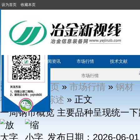
设为首页
收藏本页
首 页
新闻资讯
市场行情
技术文献
当前位置:
»
»
首页
市场行情
钢材
»
» 正文
行情
一周综述
一周钢市概览 主要品种呈现统一下跌走
发布日期：2026-06-