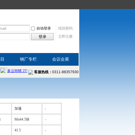
自动登录
找回密码
登录
立即注册
项目
钢厂专栏
会议会展
客服热线：
0311-88357930
加蓬
-
块
Mn44.5块
-
41.5
-