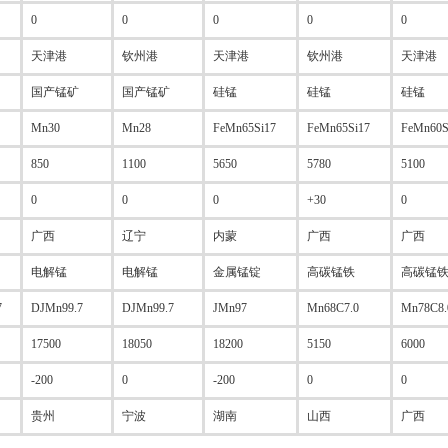
0
0
0
0
0
天津港
钦州港
天津港
钦州港
天津港
国产锰矿
国产锰矿
硅锰
硅锰
硅锰
Mn30
Mn28
FeMn65Si17
FeMn65Si17
FeMn60S
850
1100
5650
5780
5100
0
0
0
+30
0
广西
辽宁
内蒙
广西
广西
电解锰
电解锰
金属锰锭
高碳锰铁
高碳锰
7
DJMn99.7
DJMn99.7
JMn97
Mn68C7.0
Mn78C8.
17500
18050
18200
5150
6000
-200
0
-200
0
0
贵州
宁波
湖南
山西
广西