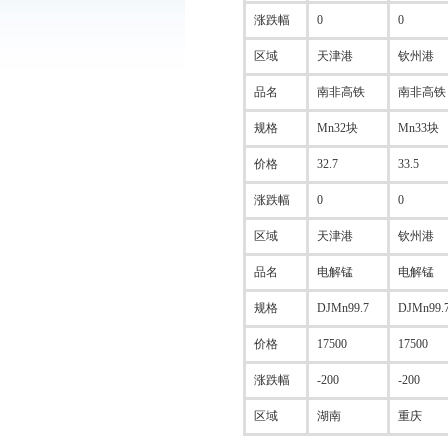
涨跌幅
0
0
区域
天津港
钦州港
品名
南非高铁
南非高铁
规格
Mn32块
Mn33块
价格
32.7
33.5
涨跌幅
0
0
区域
天津港
钦州港
品名
电解锰
电解锰
规格
DJMn99.7
DJMn99.
价格
17500
17500
涨跌幅
-200
-200
区域
湖南
重庆