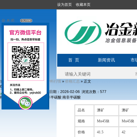
设为首页
收藏本页
首 页
新闻资讯
市
当前位置:
»
»
»
» 正文
首页
市场行情
炉料行情
价格汇总
6日锰系价格汇总
发布日期：2026-02-06 浏览次数：
577
核心提示：品名 澳矿 澳矿 南非半碳酸 南非半碳酸
品名
澳矿
澳矿
规格
Mn45块
Mn45块
价格
41.5
42