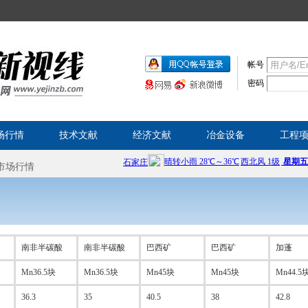
帐号
密码
场行情
技术文献
经济文献
冶金设备
工程
南非半碳酸
南非半碳酸
巴西矿
巴西矿
加蓬
Mn36.5块
Mn36.5块
Mn45块
Mn45块
Mn44.5
36.3
35
40.5
38
42.8