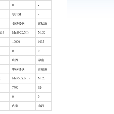
0
-
钦州港
-
低碳锰铁
富锰渣
i14
Mn80C0.7(I)
Mn30
10000
1035
0
0
山西
湖南
铁
中碳锰铁
富锰渣
0
Mn75C2.0(II)
Mn28
7700
924
0
0
内蒙
山西