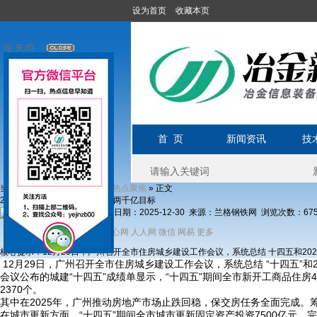
设为首页
收藏本页
首 页
新闻资讯
技
当前位置1:
»
»
» 正文
首页
新闻资讯
热点聚焦
2026年广州城市更新投资瞄准两千亿目标
发布日期：2025-12-30 来源：兰格钢铁网 浏览次数：
67
分享到：
新浪微博
开心网
人人网
微信
网易
更多
QQ
核心提示：12月29日，广州召开全市住房城乡建设工作会议，系统总结 十四五和20
12月29日，广州召开全市住房城乡建设工作会议，系统总结 “十四五”和2
会议公布的城建“十四五”成绩单显示，“十四五”期间全市新开工商品住房4
2370个。
其中在2025年，广州推动房地产市场止跌回稳，保交房任务全面完成。筹建
在城市更新方面，“十四五”期间全市城市更新固定资产投资7500亿元，完成