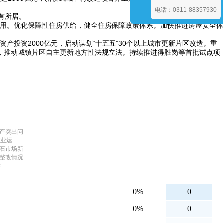
电话：0311-88357930
有所居。
作用。优化保障性住房供给，健全住房保障政策体系。加快推进房屋安全体
产投资2000亿元，启动谋划“十五五”30个以上城市更新片区改造。重
，推动城镇片区自主更新地方性法规立法。持续推进得胜岗等首批试点项
生产突出问
行业运
矿石市场新
察整改情况
作