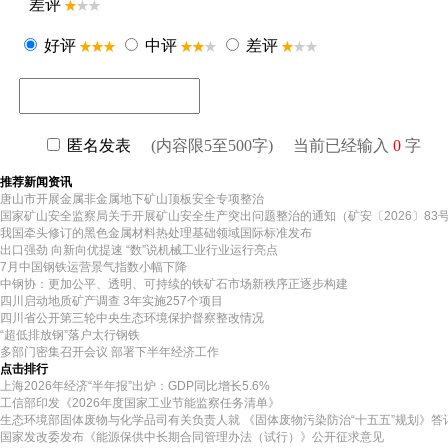
推荐新闻资讯
唐山市开展金属非金属地下矿山顶板安全专项整治
国家矿山安全监察局关于开展矿山安全生产突出问题整治的通知（矿安〔2026〕83
我国牵头修订的黑色金属材料热处理基础领域国际标准发布
出口强劲 向新向优提速 “数”说机械工业行业运行亮点
7月中国钢铁运营景气指数小幅下降
中钢协：更加公平、透明、可持续的铁矿石市场新秩序正逐步构建
四川启动地质矿产调查 3年实施257个项目
四川省公开第三轮中央生态环境保护督察整改情况
“超低排放钢”落户太行钢铁
多部门密集召开会议 部署下半年经济工作
点击排行
上海2026年经济“半年报”出炉：GDP同比增长5.6%
工信部印发《2026年度国家工业节能监察任务清单》
生态环境部固体废物与化学品司有关负责人就 《固体废物污染防治“十五五”规划》答
国家发改委发布《能源保供中长期合同管理办法（试行）》公开征求意见