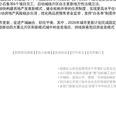
，小石集等6个项目完工。启动城镇片区自主更新地方性法规立法。
州将加快构建房地产发展新模式，健全租购并举的住房制度，实现更高水平住
推动房地产风险稳步出清，优化商品房预售资金监管，发挥“白名单”制度
更新，促进产城融合、职住平衡。其中，2026年城市更新计划完成固定资
源推动四大重点片区和新模式城中村改造项目。持续探索危旧房改造模式
[
] [
] [
] [
] [
]
新闻资讯搜索
加入收藏
告诉好友
打印本文
关闭窗口
• 国家矿山安全监察局关于开展矿山安全
• 出口强劲 向新向优提速 “数”说机械工业
• 中钢协：更加公平、透明、可持续的铁
• 四川省公开第三轮中央生态环境保护督
• 多部门密集召开会议 部署下半年经济工