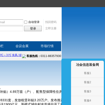
自动登录
找回密码
登录
立即注册
专栏
会议会展
市场行情
客服热线：
0311-88357930
冶金信息装备网
客服1
客服2
。
补贴）4.89万套（户）、配售型保障性住房1.17万套。新成立业主组织
客服3
331套，发放租赁补贴3.20万户。发布推进“好房子”建设工作指引。
客服4
额达1900亿元，新模式城中村改造项目开工建设安置房15.1万套，四大重