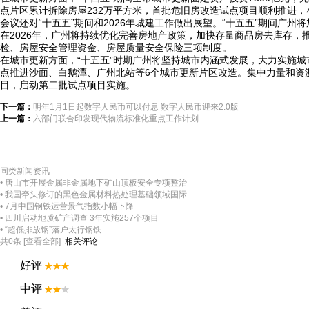
点片区累计拆除房屋232万平方米，首批危旧房改造试点项目顺利推进
会议还对“十五五”期间和2026年城建工作做出展望。“十五五”期间广
在2026年，广州将持续优化完善房地产政策，加快存量商品房去库存，
检、房屋安全管理资金、房屋质量安全保险三项制度。
在城市更新方面，“十五五”时期广州将坚持城市内涵式发展，大力实施城市
点推进沙面、白鹅潭、广州北站等6个城市更新片区改造。集中力量和资
目，启动第二批试点项目实施。
下一篇：
明年1月1日起数字人民币可以付息 数字人民币迎来2.0版
上一篇：
六部门联合印发现代物流标准化重点工作计划
同类新闻资讯
• 唐山市开展金属非金属地下矿山顶板安全专项整治
• 我国牵头修订的黑色金属材料热处理基础领域国际
• 7月中国钢铁运营景气指数小幅下降
• 四川启动地质矿产调查 3年实施257个项目
• “超低排放钢”落户太行钢铁
相关评论
共
0
条 [查看全部]