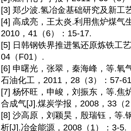
[3] 郑少波.氢冶金基础研究及新工艺探
[4] 高成亮，王太炎.利用焦炉煤气
2010，41（6）：15-17.
[5] 日韩钢铁界推进氢还原炼铁工艺技
04（F01）.
[6] 申曙光，张翠，秦海峰，等.氧
石油化工，2011，28（3）：57-61
[7] 杨怀旺，申峻，刘振东，等
合成气[J].煤炭学报，2008，33（2）
[8] 沙高原，刘颖昊，殷瑞钰，等.
析[J].冶金能源，2008（1）：3-5.