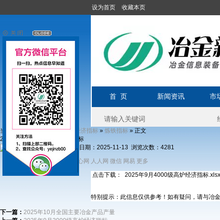
设为首页
收藏本页
首 页
新闻资讯
市
当前位置:
»
»
»
» 正文
首页
经济文献
经济指标
炼铁指标
2025年9月4000级高炉经济指标
发布日期：2025-11-13 浏览次数：
4281
分享到：
新浪微博
开心网
人人网
微信
网易
更多
QQ
点击下载： 2025年9月4000级高炉经济指标.xls
特别提示：此信息仅供参考！如有疑问，请与冶
下一篇：
2025年10月全国主要冶金产品产量