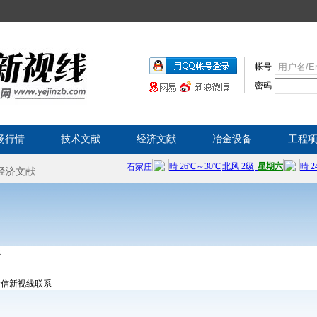
帐号
密码
场行情
技术文献
经济文献
冶金设备
工程
x
金信新视线联系