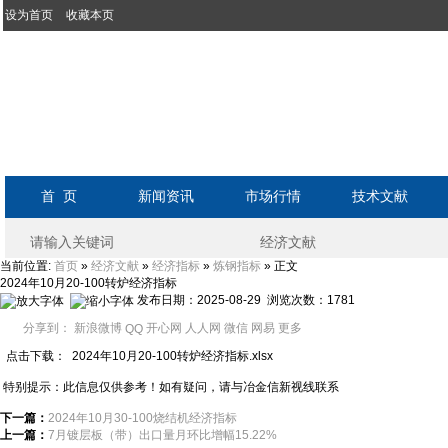
设为首页
收藏本页
首 页
新闻资讯
市场行情
技术文献
当前位置:
»
»
»
» 正文
首页
经济文献
经济指标
炼钢指标
2024年10月20-100转炉经济指标
发布日期：2025-08-29 浏览次数：
1781
分享到：
新浪微博
开心网
人人网
微信
网易
更多
QQ
点击下载： 2024年10月20-100转炉经济指标.xlsx
特别提示：此信息仅供参考！如有疑问，请与冶金信新视线联系
下一篇：
2024年10月30-100烧结机经济指标
上一篇：
7月镀层板（带）出口量月环比增幅15.22%