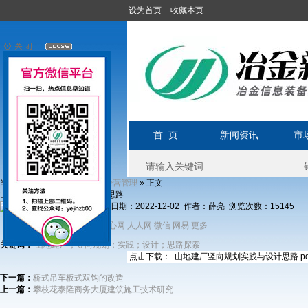
设为首页
收藏本页
首 页
新闻资讯
市
当前位置:
»
»
» 正文
首页
钢厂频道
经营管理
山地建厂竖向规划实践与设计思路
发布日期：2022-12-02 作者：薛亮 浏览次数：
15145
分享到：
新浪微博
开心网
人人网
微信
网易
更多
QQ
关键词：
山地建厂；竖向规划；实践；设计；思路探索
点击下载： 山地建厂竖向规划实践与设计思路.pd
下一篇：
桥式吊车板式双钩的改造
上一篇：
攀枝花泰隆商务大厦建筑施工技术研究