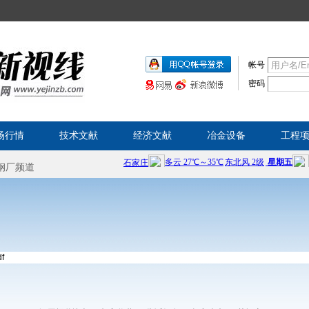
帐号
密码
场行情
技术文献
经济文献
冶金设备
工程
f