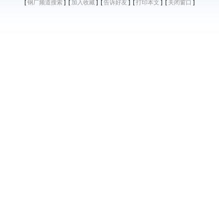
[
] [
] [
] [
] [
]
钢厂频道搜索
加入收藏
告诉好友
打印本文
关闭窗口